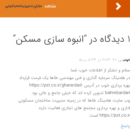
مشاهده
مزایای تدوین برنامه بازاریابی
انبوه سازی مسکن
”
م
می 30, 2023 در 8:34 ب.ظ
م و تشکر از اطلاعات خوب شما
هلدینگ سرمایه گذاری و فنی مهندسی طاها یک فرمت قرارداد
ه برداری خوب در آدرس
https://pst.co.ir/gharardad-
bahrebard
تدوین کرده اند که خیلی جامع و عالی بود.
سایت هلدینگ طاها که در زمینه مدیریت ساختمان مسکونی
ری و بهره برداری مجتمع های تجاری فعالیت دارند
https://pst.co
است.
سخ