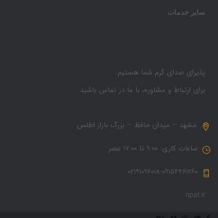
سایر خدمات
راهکارهای موبایل
هوشمندسازی کسب و کار
تماس با ما
پذیرای صدای گرم شما هستیم.
برای ارتباط و مشاوره، با ما در تماس باشید:
مشهد – میدان حافظ – بزرگ بازار اطلس
ساعات کاری: 9:00 تا 17:00 عصر
02191096018-09154461260
npat.ir