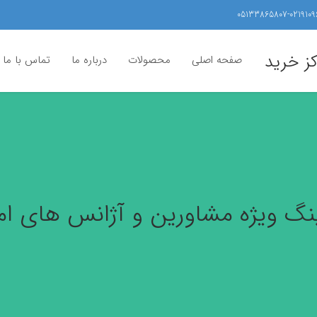
05133865807-0219109
کز خرید
صفحه اصلی
محصولات
درباره ما
تماس با ما
نگ ویژه مشاورین و آژانس های ام