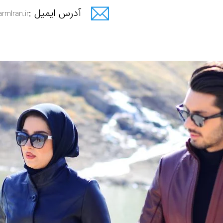
آدرس ایمیل :
rmIran.ir