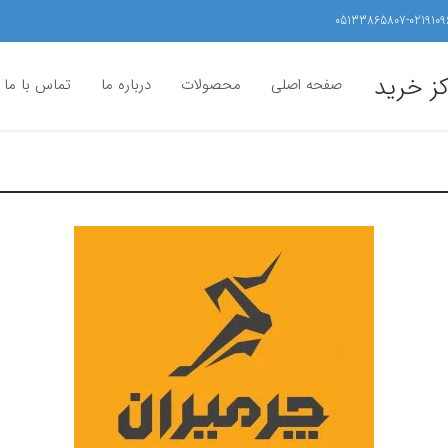
05133865807-0219109
کز خرید
صفحه اصلی
محصولات
درباره ما
تماس با ما