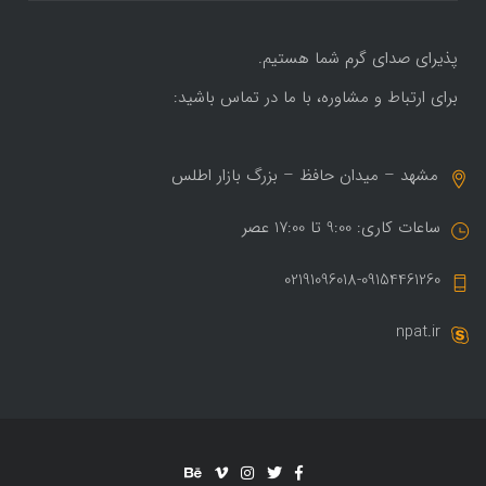
پذیرای صدای گرم شما هستیم.
برای ارتباط و مشاوره، با ما در تماس باشید:
مشهد – میدان حافظ – بزرگ بازار اطلس
ساعات کاری: 9:00 تا 17:00 عصر
02191096018-09154461260
npat.ir