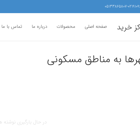
05133865807-0219109
کز خرید
صفحه اصلی
محصولات
درباره ما
تماس با ما
هرها به مناطق مسکونی
در حال بارگیری نوشته ها