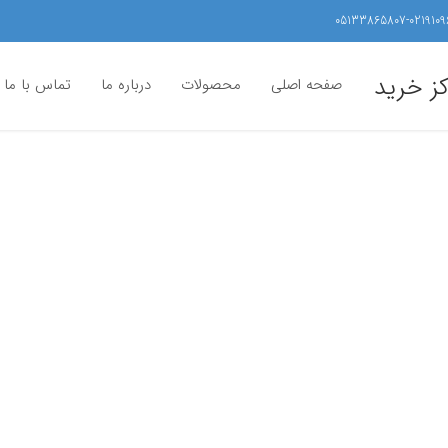
05133865807-0219109
کز خرید
صفحه اصلی
محصولات
درباره ما
تماس با ما