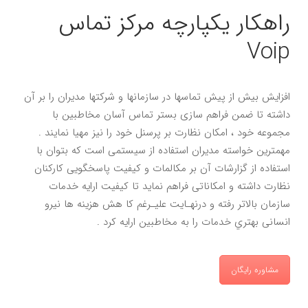
راهکار یکپارچه مرکز تماس
Voip
افزايش بيش از پيش تماسها در سازمانها و شركتها مديران را بر آن
داشته تا ضمن فراهم سازی بستر تماس آسان مخاطبين با
مجموعه خود ، امكان نظارت بر پرسنل خود را نيز مهيا نمايند .
مهمترين خواسته مديران استفاده از سيستمى است كه بتوان با
استفاده از گزارشات آن بر مكالمات و كيفيت پاسخگويى كاركنان
نظارت داشته و امكاناتى فراهم نمايد تا كيفيت ارايه خدمات
سازمان بالاتر رفته و درنهـايت عليـرغم كا هش هزينه ها نيرو
انسانى بهتري خدمات را به مخاطبين ارايه كرد .
مشاوره رایگان