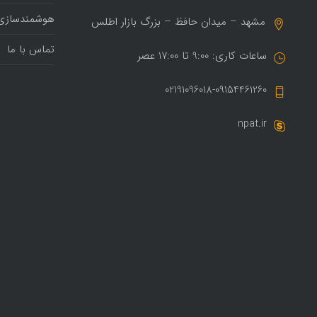
هوشمندسازی
مشهد – میدان حافظ – بزرگ بازار اطلس
تماس با ما
ساعات کاری: 9:00 تا 17:00 عصر
02191096018-09154461260
npat.ir