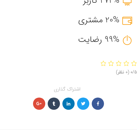
272% کاربر
20% مشتری
99% رضایت
‫0/5
‫(0 نظر)
اشتراک گذاری