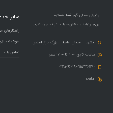
پذیرای صدای گرم شما هستیم.
سایر خدم
برای ارتباط و مشاوره، با ما در تماس باشید:
راهکارهای مو
هوشمندسازی
مشهد – میدان حافظ – بزرگ بازار اطلس
تماس با ما
ساعات کاری: 9:00 تا 17:00 عصر
02191096018-09154461260
npat.ir