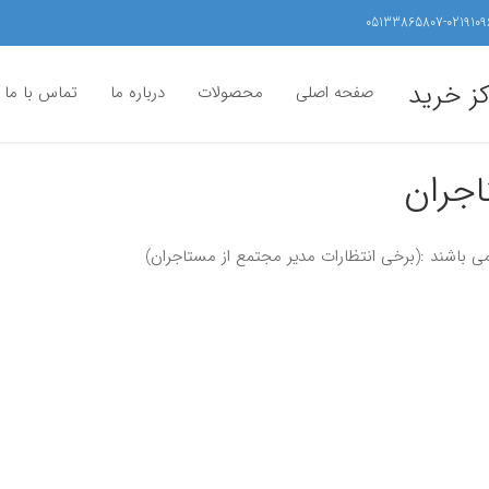
05133865807-0219109
کز خرید
صفحه اصلی
محصولات
درباره ما
تماس با ما
جران
 می باشند :(برخی انتظارات مدیر مجتمع از مستاجران)