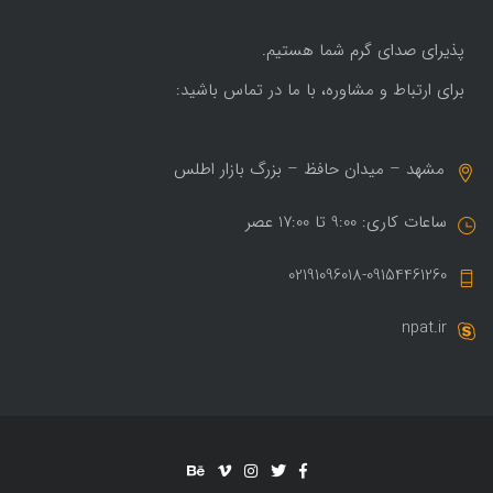
پذیرای صدای گرم شما هستیم.
برای ارتباط و مشاوره، با ما در تماس باشید:
مشهد – میدان حافظ – بزرگ بازار اطلس
ساعات کاری: 9:00 تا 17:00 عصر
02191096018-09154461260
npat.ir