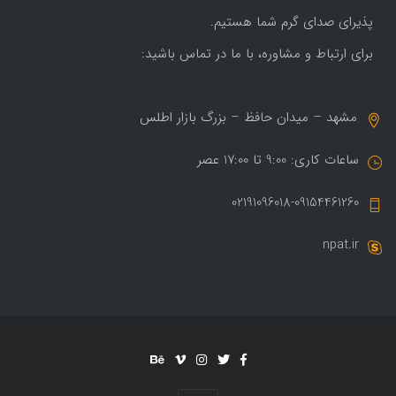
پذیرای صدای گرم شما هستیم.
برای ارتباط و مشاوره، با ما در تماس باشید:
مشهد – میدان حافظ – بزرگ بازار اطلس
ساعات کاری: 9:00 تا 17:00 عصر
02191096018-09154461260
npat.ir