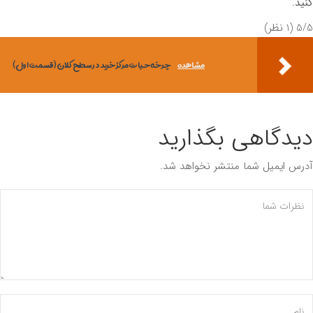
د
.
‫
‫(1 نظر)
مشاهده
چرخه حیات مرکز خرید در سطح کلان ( قسمت اول )
دگاهی بگذارید
س ایمیل شما منتشر نخواهد شد.