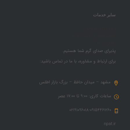
سایر خدمات
راهکارهای موبایل
هوشمندسازی کسب و کار
تماس با ما
پذیرای صدای گرم شما هستیم.
برای ارتباط و مشاوره، با ما در تماس باشید:
مشهد – میدان حافظ – بزرگ بازار اطلس
ساعات کاری: 9:00 تا 17:00 عصر
02191096018-09154461260
npat.ir