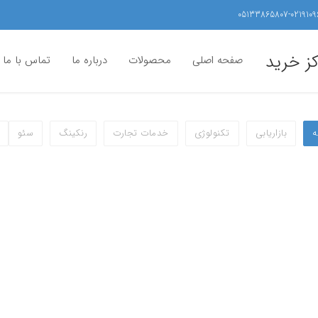
05133865807-0219109
کز خرید
صفحه اصلی
محصولات
درباره ما
تماس با ما
ه
بازاریابی
تکنولوژی
خدمات تجارت
رنکینگ
سئو