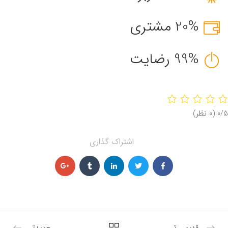
20% مشتری
99% رضایت
‫0/5
‫(0 نظر)
اشتراک گذاری