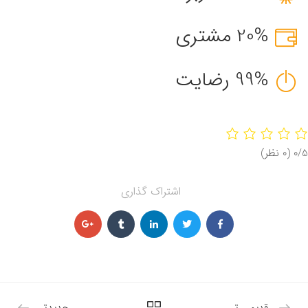
20% مشتری
99% رضایت
‫0/5
‫(0 نظر)
اشتراک گذاری