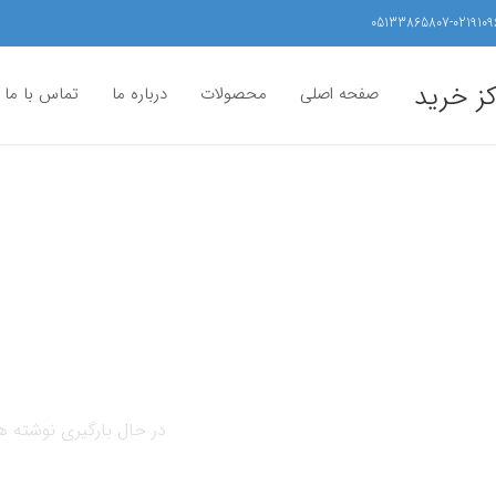
05133865807-0219109
کز خرید
صفحه اصلی
محصولات
درباره ما
تماس با ما
در حال بارگیری نوشته ها