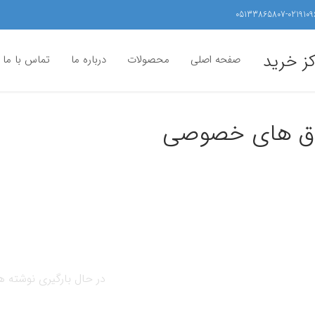
05133865807-0219109
کز خرید
صفحه اصلی
محصولات
درباره ما
تماس با ما
دوق های خصوصی
در حال بارگیری نوشته ها