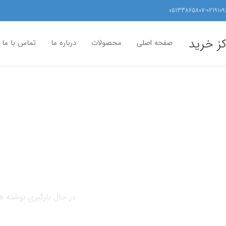
05133865807-0219109
کز خرید
صفحه اصلی
محصولات
درباره ما
تماس با ما
در حال بارگیری نوشته ها