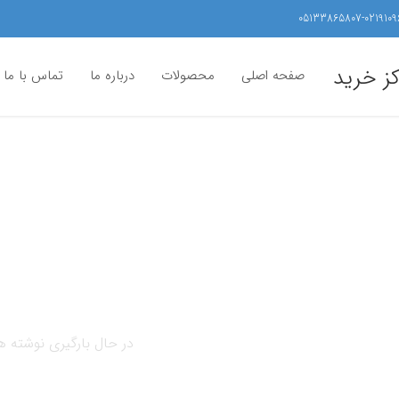
05133865807-0219109
کز خرید
صفحه اصلی
محصولات
درباره ما
تماس با ما
در حال بارگیری نوشته ها