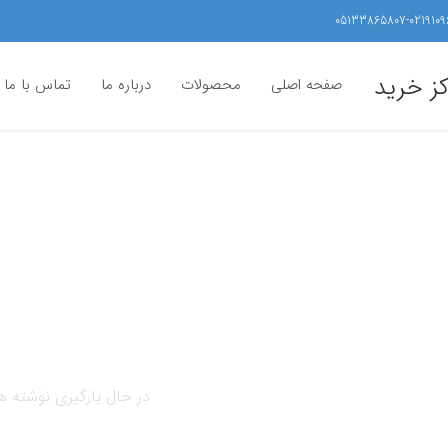
05133865807-0219109
کز خرید
صفحه اصلی
محصولات
درباره ما
تماس با ما
در حال بارگیری نوشته ها