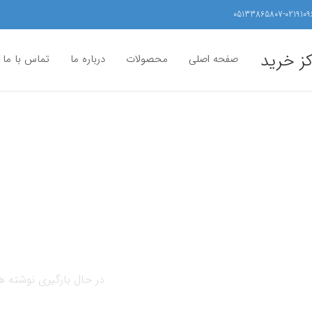
05133865807-0219109
کز خرید
صفحه اصلی
محصولات
درباره ما
تماس با ما
در حال بارگیری نوشته ها