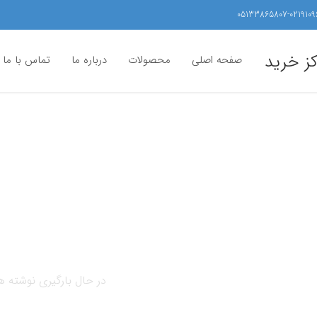
05133865807-0219109
کز خرید
صفحه اصلی
محصولات
درباره ما
تماس با ما
در حال بارگیری نوشته ها