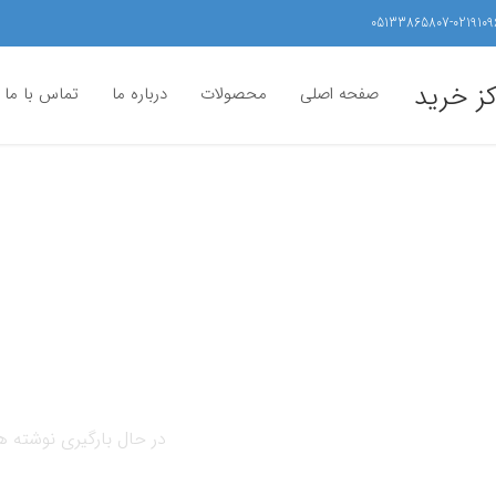
05133865807-0219109
کز خرید
صفحه اصلی
محصولات
درباره ما
تماس با ما
در حال بارگیری نوشته ها