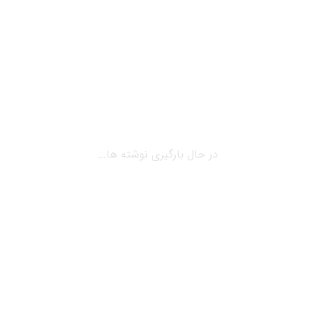
خلا حضور نرم افزارهای تخصصی در مجتمع‌های تجاری
با توجه…
بیشتر بخوانید ...
در حال بارگیری نوشته ها...