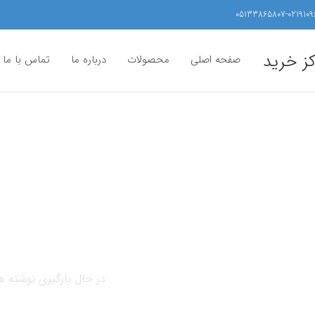
05133865807-0219109
کز خرید
صفحه اصلی
محصولات
درباره ما
تماس با ما
در حال بارگیری نوشته ها