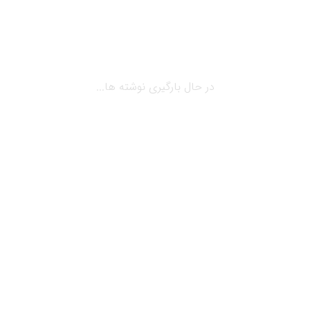
در حال بارگیری نوشته ها...
می 18, 2019
بلاگ
نکات کلیدی بهره برداری مجتمع های چند
منظوره
نکات کلیدی بهره برداری مجتمع های چند منظوره