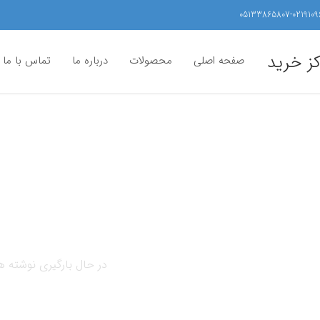
05133865807-0219109
کز خرید
صفحه اصلی
محصولات
درباره ما
تماس با ما
در حال بارگیری نوشته ها