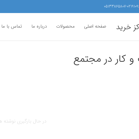
05133865807-0219109
کز خرید
صفحه اصلی
محصولات
درباره ما
تماس با ما
و کار در مجتمع
در حال بارگیری نوشته ها