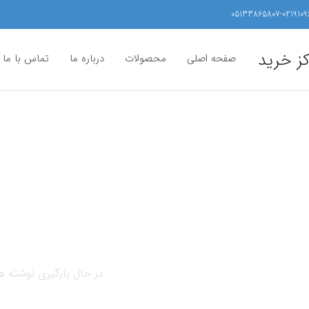
05133865807-0219109
کز خرید
صفحه اصلی
محصولات
درباره ما
تماس با ما
در حال بارگیری نوشته ها