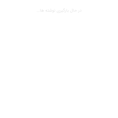
در حال بارگیری نوشته ها...
می 19, 2019
بلاگ
گام اساسی در راه اندازی و بهره برداری
مجتمع های تجاری