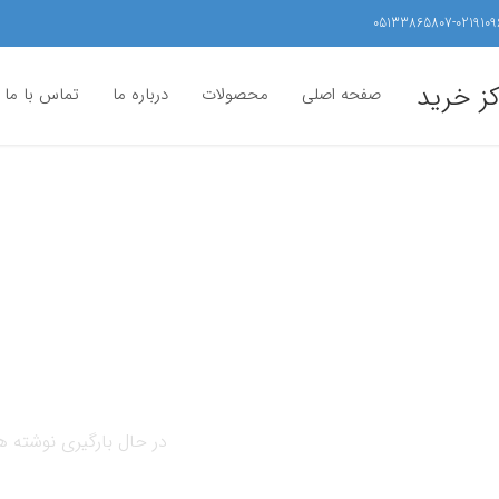
05133865807-0219109
کز خرید
صفحه اصلی
محصولات
درباره ما
تماس با ما
در حال بارگیری نوشته ها