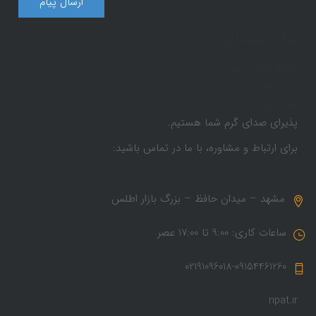
سایر خدمات
راهکارهای موبایل
هوشمندسازی کسب و کار
تماس با ما
پذیرای صدای گرم شما هستیم.
برای ارتباط و مشاوره، با ما در تماس باشید:
مشهد – میدان حافظ – بزرگ بازار اطلس
ساعات کاری: 9:00 تا 17:00 عصر
02191096018-09154461260
npat.ir