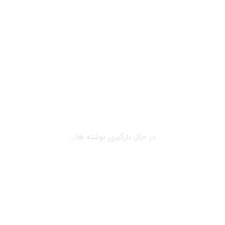
نکات کلیدی در ارتباط با مراکز خرید قانون برای بهبود
عملکرد مراکز خرید امروزه اکثر مجتمع های تجاری…
بیشتر بخوانید ...
در حال بارگیری نوشته ها...